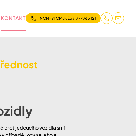
E
KONTAKT
NON-STOP služba: 777 765 121
přednost
ozidly
ič protijedoucího vozidla smí
v případě, kdy se jeho a