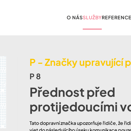
O NÁS
SLUŽBY
REFERENC
P - Značky upravující 
P 8
Přednost před
protijedoucími v
Tato dopravní značka upozorňuje řidiče, že řid
vjet do následujícího úseku komunikace pouze 