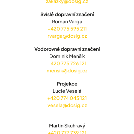
zakazky@dosig.cz
Svislé dopravní značení
Roman Varga
+420 775 595 211
rvarga@dosig.cz
Vodorovné dopravní značení
Dominik Menšík
+420 775 726 121
mensik@dosig.cz
Projekce
Lucie Veselá
+420 774 045 121
vesela@dosig.cz
Martin Skuhravý
+420 777 739 121