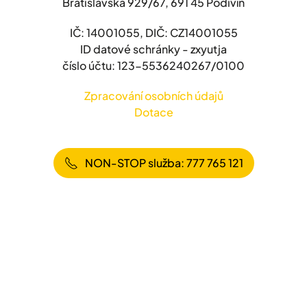
Bratislavská 929/67, 691 45 Podivín
IČ: 14001055, DIČ: CZ14001055
ID datové schránky - zxyutja
číslo účtu: 123-5536240267/0100
Zpracování osobních údajů
Dotace
NON-STOP služba: 777 765 121