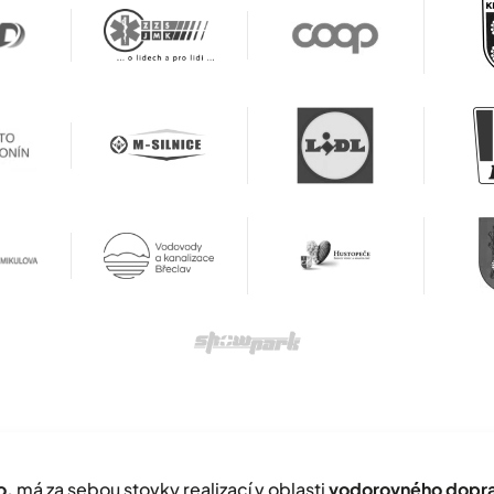
o.
má za sebou stovky realizací v oblasti
vodorovného doprav