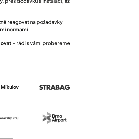
, přes dodávku a instalaci, až
užně reagovat na požadavky
nými normami
.
tovat
– rádi s vámi probereme