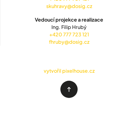
skuhravy@dosig.cz
Vedoucí projekce a realizace
Ing. Filip Hrubý
+420 777 723 121
fhruby@dosig.cz
vytvořil pixelhouse.cz