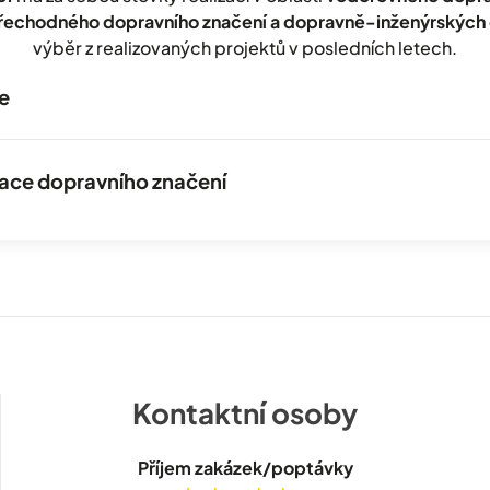
přechodného dopravního značení a dopravně-inženýrských 
výběr z realizovaných projektů v posledních letech.
e
izace dopravního značení
Kontaktní osoby
Příjem zakázek/poptávky