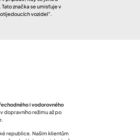
Tato značka se umisťuje v
tijedoucích vozidel".
přechodného i vodorovného
rav dopravního režimu až po
e.
ké republice. Našim klientům