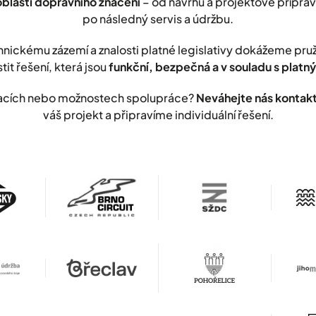
oblasti dopravního značení
– od návrhu a projektové přípravy
po následný servis a údržbu.
nickému zázemí a znalosti platné legislativy dokážeme pr
stit řešení, která jsou
funkční, bezpečná a v souladu s plat
lizacích nebo možnostech spolupráce?
Neváhejte nás kontak
váš projekt a připravíme individuální řešení.