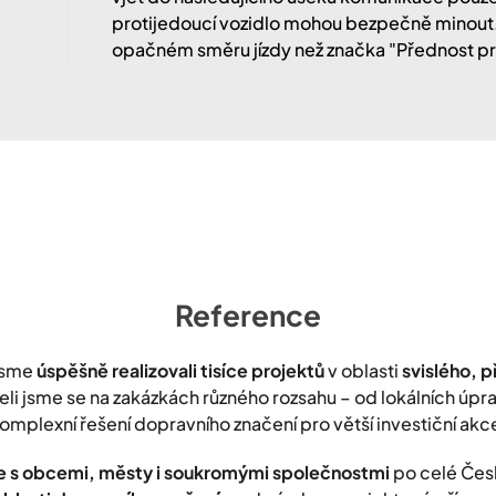
protijedoucí vozidlo mohou bezpečně minout. 
opačném směru jízdy než značka "Přednost pro
Reference
jsme
úspěšně realizovali tisíce projektů
v oblasti
svislého, 
leli jsme se na zakázkách různého rozsahu – od lokálních úp
omplexní řešení dopravního značení pro větší investiční akc
 s obcemi, městy i soukromými společnostmi
po celé Čes